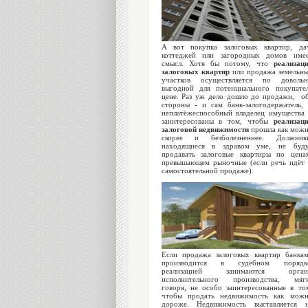
А вот покупка залоговых квартир, да
коттеджей или загородных домов име
смысл. Хотя бы потому, что
реализац
залоговых квартир
или продажа земельн
участков осуществляется по доволь
выгодной для потенциального покупате
цене. Раз уж дело дошло до продажи, о
стороны - и сам банк-залогодержатель,
неплатёжеспособный владелец имущества
заинтересованы в том, чтобы
реализац
залоговой недвижимости
прошла как мож
скорее и безболезненнее. Должник
находящиеся в здравом уме, не буд
продавать залоговые квартиры по цена
превышающем рыночные (если речь идёт
самостоятельной продаже).
Если продажа залоговых квартир банка
производится в судебном порядке
реализацией занимаются орган
исполнительного производства, мяг
говоря, не особо заинтересованные в то
чтобы продать недвижимость как мож
дороже. Недвижимость выставляется 