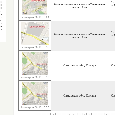
не
Сам
Склад, Самарская обл., ул.Московское
но
ул.
шоссе 18 км
хо
о,
да
ез
Размещено 06.12 16:01
.
ся
ма
 в
Сам
Склад, Самарская обл., ул.Московское
ул.
шоссе 18 км
Размещено 06.12 15:59
Самарская обл., Самара
Са
Размещено 06.12 15:56
Самарская обл., Самара
Са
Размещено 06.12 15:55