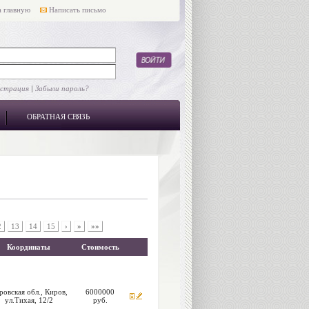
 главную
Написать письмо
истрация
|
Забыли пароль?
ОБРАТНАЯ СВЯЗЬ
2
13
14
15
›
»
»»
Координаты
Стоимость
ровская обл., Киров,
6000000
ул.Тихая, 12/2
руб.