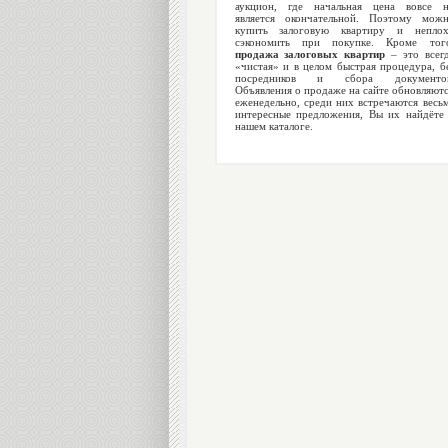
аукцион, где начальная цена вовсе 
является окончательной. Поэтому мож
купить залоговую квартиру и непло
сэкономить при покупке. Кроме тог
продажа залоговых квартир
– это всег
«чистая» и в целом быстрая процедура, б
посредников и сбора документов
Объявления о продаже на сайте обновляют
еженедельно, среди них встречаются весь
интересные предложения, Вы их найдёте
нашем каталоге.