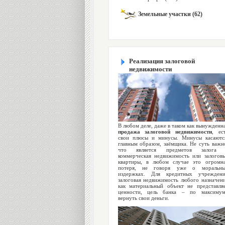
Земельные участки (62)
Реализация залоговой
недвижимости
В любом деле, даже в таком как вынужденн
продажа залоговой недвижимости
, ес
свои плюсы и минусы. Минусы касаютс
главным образом, заёмщика. Не суть важн
что является предметов залога 
коммерческая недвижимость или залогов
квартиры, в любом случае это огромн
потеря, не говоря уже о моральны
издержках. Для кредитных учрежден
залоговая недвижимость любого назначен
как материальный объект не представля
ценности, цель банка – по максиму
вернуть свои деньги.