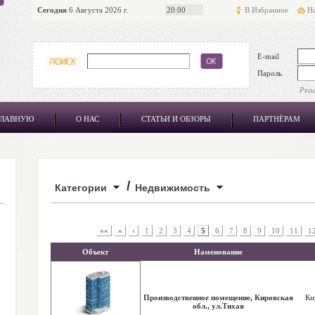
Сегодня
6 Августа 2026 г.
20:00
В Избранное
На
E-mail
Пароль
Рег
ГЛАВНУЮ
О НАС
СТАТЬИ И ОБЗОРЫ
ПАРТНЁРАМ
/
Категории
Недвижимость
««
«
‹
1
2
3
4
5
6
7
8
9
10
11
1
Объект
Наменование
Производственное помещение, Кировская
Ки
обл., ул.Тихая