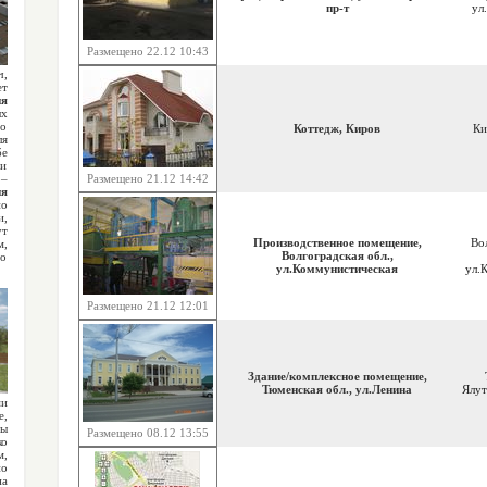
пр-т
ул
Размещено 22.12 10:43
ч,
ет
ия
ых
но
Коттедж, Киров
Ки
ля
бе
 и
 –
Размещено 21.12 14:42
ия
но
и,
ут
Производственное помещение,
Вол
м,
Волгоградская обл.,
 о
ул.Коммунистическая
ул.
Размещено 21.12 12:01
Здание/комплексное помещение,
Тюменская обл., ул.Ленина
Ялут
ми
,
ы
Размещено 08.12 13:55
ко
м,
но
на