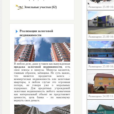
Земельные участки (62)
Размещено 25.09 16
Реализация залоговой
недвижимости
Размещено 25.09 16
В любом деле, даже в таком как вынужденная
Размещено 25.09 16
продажа залоговой недвижимости
, есть
свои плюсы и минусы. Минусы касаются,
главным образом, заёмщика. Не суть важно,
что является предметов залога -
коммерческая недвижимость или залоговые
квартиры, в любом случае это огромная
потеря, не говоря уже о моральных
издержках. Для кредитных учреждений
залоговая недвижимость любого назначения
как материальный объект не представляет
Размещено 24.09 11
ценности, цель банка – по максимуму
вернуть свои деньги.