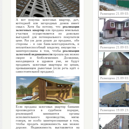
Размещено 21.09 03
А вот покупка залоговых квартир, дач,
коттеджей или загородных домов имеет
смысл. Хотя бы потому, что
реализация
залоговых квартир
или продажа земельных
участков осуществляется по довольно
выгодной для потенциального покупателя
цене. Раз уж дело дошло до продажи, обе
стороны - и сам банк-залогодержатель, и
неплатёжеспособный владелец имущества –
Размещено 21.09 03
заинтересованы в том, чтобы
реализация
залоговой недвижимости
прошла как можно
скорее и безболезненнее. Должники,
находящиеся в здравом уме, не будут
продавать залоговые квартиры по ценам,
превышающем рыночные (если речь идёт о
самостоятельной продаже).
Размещено 21.09 03
Если продажа залоговых квартир банками
производится в судебном порядке,
Размещено 19.09 23
реализацией занимаются органы
исполнительного производства, мягко
говоря, не особо заинтересованные в том,
чтобы продать недвижимость как можно
дороже. Недвижимость выставляется на