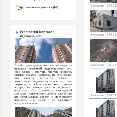
Размещено 19.09 22
Земельные участки (62)
Реализация залоговой
Размещено 19.09 22
недвижимости
Размещено 19.09 22
В любом деле, даже в таком как вынужденная
продажа залоговой недвижимости
, есть
свои плюсы и минусы. Минусы касаются,
главным образом, заёмщика. Не суть важно,
что является предметов залога -
коммерческая недвижимость или залоговые
квартиры, в любом случае это огромная
потеря, не говоря уже о моральных
издержках. Для кредитных учреждений
залоговая недвижимость любого назначения
Размещено 19.09 22
как материальный объект не представляет
ценности, цель банка – по максимуму
вернуть свои деньги.