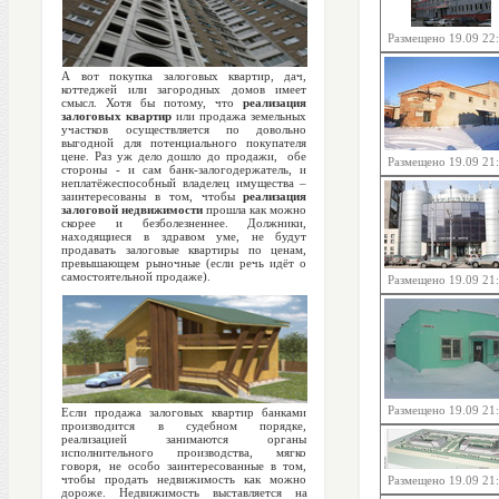
Размещено 19.09 22
А вот покупка залоговых квартир, дач,
коттеджей или загородных домов имеет
смысл. Хотя бы потому, что
реализация
залоговых квартир
или продажа земельных
участков осуществляется по довольно
выгодной для потенциального покупателя
цене. Раз уж дело дошло до продажи, обе
Размещено 19.09 21
стороны - и сам банк-залогодержатель, и
неплатёжеспособный владелец имущества –
заинтересованы в том, чтобы
реализация
залоговой недвижимости
прошла как можно
скорее и безболезненнее. Должники,
находящиеся в здравом уме, не будут
продавать залоговые квартиры по ценам,
превышающем рыночные (если речь идёт о
самостоятельной продаже).
Размещено 19.09 21
Размещено 19.09 21
Если продажа залоговых квартир банками
производится в судебном порядке,
реализацией занимаются органы
исполнительного производства, мягко
говоря, не особо заинтересованные в том,
чтобы продать недвижимость как можно
Размещено 19.09 21
дороже. Недвижимость выставляется на