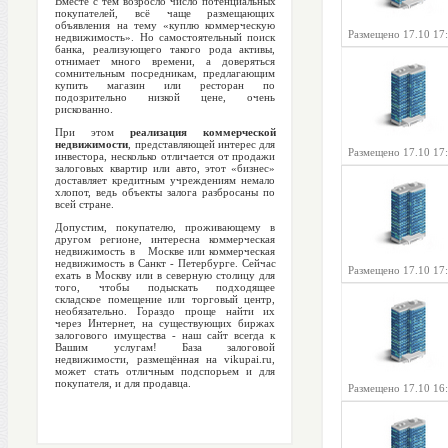
Вместе с тем возросло число потенциальных
покупателей, всё чаще размещающих
объявления на тему «куплю коммерческую
Размещено 17.10 17
недвижимость». Но самостоятельный поиск
банка, реализующего такого рода активы,
отнимает много времени, а доверяться
сомнительным посредникам, предлагающим
купить магазин или ресторан по
подозрительно низкой цене, очень
рискованно.
При этом
реализация коммерческой
недвижимости
, представляющей интерес для
Размещено 17.10 17
инвестора, несколько отличается от продажи
залоговых квартир или авто, этот «бизнес»
доставляет кредитным учреждениям немало
хлопот, ведь объекты залога разбросаны по
всей стране.
Допустим, покупателю, проживающему в
другом регионе, интересна коммерческая
недвижимость в Москве или коммерческая
недвижимость в Санкт - Петербурге. Сейчас
Размещено 17.10 17
ехать в Москву или в северную столицу для
того, чтобы подыскать подходящее
складское помещение или торговый центр,
необязательно. Гораздо проще найти их
через Интернет, на существующих биржах
залогового имущества - наш сайт всегда к
Вашим услугам! База залоговой
недвижимости, размещённая на vikupai.ru,
может стать отличным подспорьем и для
покупателя, и для продавца.
Размещено 17.10 16