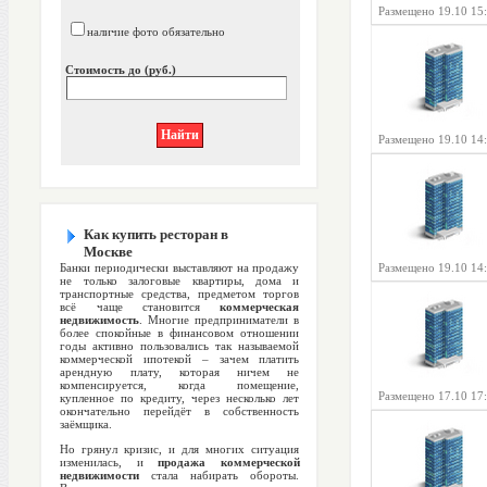
Размещено 19.10 15
наличие фото обязательно
Стоимость до (руб.)
Размещено 19.10 14
Как купить ресторан в
Москве
Банки периодически выставляют на продажу
Размещено 19.10 14
не только залоговые квартиры, дома и
транспортные средства, предметом торгов
всё чаще становится
коммерческая
недвижимость
. Многие предприниматели в
более спокойные в финансовом отношении
годы активно пользовались так называемой
коммерческой ипотекой – зачем платить
арендную плату, которая ничем не
компенсируется, когда помещение,
Размещено 17.10 17
купленное по кредиту, через несколько лет
окончательно перейдёт в собственность
заёмщика.
Но грянул кризис, и для многих ситуация
изменилась, и
продажа коммерческой
недвижимости
стала набирать обороты.