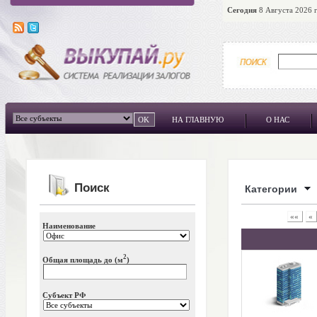
Сегодня
8 Августа 2026 г
НА ГЛАВНУЮ
О НАС
Поиск
Категории
««
«
Наименование
2
Общая площадь до (м
)
Субъект РФ