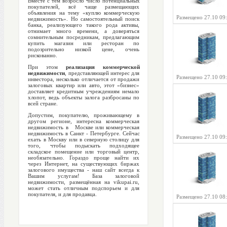
Вместе с тем возросло число потенциальных
покупателей, всё чаще размещающих
объявления на тему «куплю коммерческую
Размещено 27.10 09
недвижимость». Но самостоятельный поиск
банка, реализующего такого рода активы,
отнимает много времени, а доверяться
сомнительным посредникам, предлагающим
купить магазин или ресторан по
подозрительно низкой цене, очень
рискованно.
При этом
реализация коммерческой
недвижимости
, представляющей интерес для
Размещено 27.10 09
инвестора, несколько отличается от продажи
залоговых квартир или авто, этот «бизнес»
доставляет кредитным учреждениям немало
хлопот, ведь объекты залога разбросаны по
всей стране.
Допустим, покупателю, проживающему в
другом регионе, интересна коммерческая
недвижимость в Москве или коммерческая
недвижимость в Санкт - Петербурге. Сейчас
Размещено 27.10 09
ехать в Москву или в северную столицу для
того, чтобы подыскать подходящее
складское помещение или торговый центр,
необязательно. Гораздо проще найти их
через Интернет, на существующих биржах
залогового имущества - наш сайт всегда к
Вашим услугам! База залоговой
недвижимости, размещённая на vikupai.ru,
может стать отличным подспорьем и для
покупателя, и для продавца.
Размещено 27.10 08