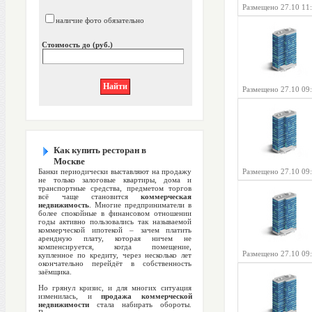
Размещено 27.10 11
наличие фото обязательно
Стоимость до (руб.)
Размещено 27.10 09
Как купить ресторан в
Москве
Банки периодически выставляют на продажу
Размещено 27.10 09
не только залоговые квартиры, дома и
транспортные средства, предметом торгов
всё чаще становится
коммерческая
недвижимость
. Многие предприниматели в
более спокойные в финансовом отношении
годы активно пользовались так называемой
коммерческой ипотекой – зачем платить
арендную плату, которая ничем не
компенсируется, когда помещение,
Размещено 27.10 09
купленное по кредиту, через несколько лет
окончательно перейдёт в собственность
заёмщика.
Но грянул кризис, и для многих ситуация
изменилась, и
продажа коммерческой
недвижимости
стала набирать обороты.