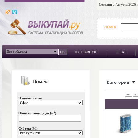
Сегодня
6 Августа 2026 г
НА ГЛАВНУЮ
О НАС
Поиск
Категории
««
«
Наименование
2
Общая площадь до (м
)
Субъект РФ