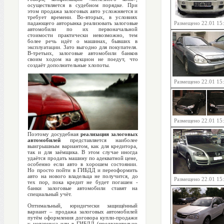
осуществляется в судебном порядке. При
этом продажа залоговых авто усложняется и
требует времени. Во-вторых, в условиях
падающего авторынка реализовать залоговые
Размещено 22.01 15
автомобили по их первоначальной
стоимости практически невозможно, тем
более речь идёт о машинах, бывших в
эксплуатации. Зато выгодно для покупателя.
В-третьих, залоговые автомобили банков
своим ходом на аукцион не поедут, что
создаёт дополнительные хлопоты.
Размещено 22.01 15
Размещено 22.01 15
Поэтому досудебная
реализация залоговых
автомобилей
представляется наиболее
выигрышным вариантом, как для кредитора,
так и для заёмщика. В этом случае иногда
удаётся продать машину по адекватной цене,
особенно если авто в хорошем состоянии.
Но просто пойти в ГИБДД и переоформить
авто на нового владельца не получится, до
Размещено 22.01 15
тех пор, пока кредит не будет погашен -
банки залоговые автомобили ставят на
специальный учёт.
Оптимальный, юридически защищённый
вариант – продажа залоговых автомобилей
путём оформления договора купли-продажи
у нотариуса или в ГИБДД (предварительно