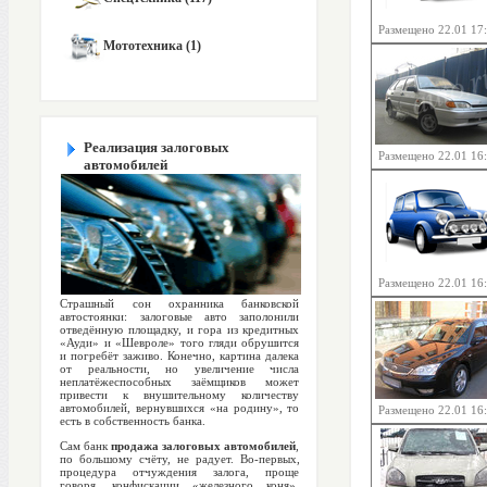
Размещено 22.01 17
Мототехника (1)
Реализация залоговых
Размещено 22.01 16
автомобилей
Размещено 22.01 16
Страшный сон охранника банковской
автостоянки: залоговые авто заполонили
отведённую площадку, и гора из кредитных
«Ауди» и «Шевроле» того гляди обрушится
и погребёт заживо. Конечно, картина далека
от реальности, но увеличение числа
неплатёжеспособных заёмщиков может
привести к внушительному количеству
автомобилей, вернувшихся «на родину», то
Размещено 22.01 16
есть в собственность банка.
Сам банк
продажа залоговых автомобилей
,
по большому счёту, не радует. Во-первых,
процедура отчуждения залога, проще
говоря, конфискации «железного коня»,