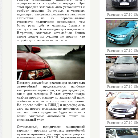
осуществляется в судебном порядке. При
этом продажа залоговых авто усложняется и
требует времени. Во-вторых, в условиях
падающего авторынка реализовать залоговые
Размещено 27.10 15
автомобили по их первоначальной
стоимости практически невозможно, тем
более речь идёт о машинах, бывших в
эксплуатации. Зато выгодно для покупателя.
В-третьих, залоговые автомобили банков
своим ходом на аукцион не поедут, что
создаёт дополнительные хлопоты.
Размещено 27.10 15
Поэтому досудебная
реализация залоговых
автомобилей
представляется наиболее
Размещено 27.10 15
выигрышным вариантом, как для кредитора,
так и для заёмщика. В этом случае иногда
удаётся продать машину по адекватной цене,
особенно если авто в хорошем состоянии.
Но просто пойти в ГИБДД и переоформить
авто на нового владельца не получится, до
тех пор, пока кредит не будет погашен -
банки залоговые автомобили ставят на
специальный учёт.
Размещено 27.10 15
Оптимальный, юридически защищённый
вариант – продажа залоговых автомобилей
путём оформления договора купли-продажи
у нотариуса или в ГИБДД (предварительно