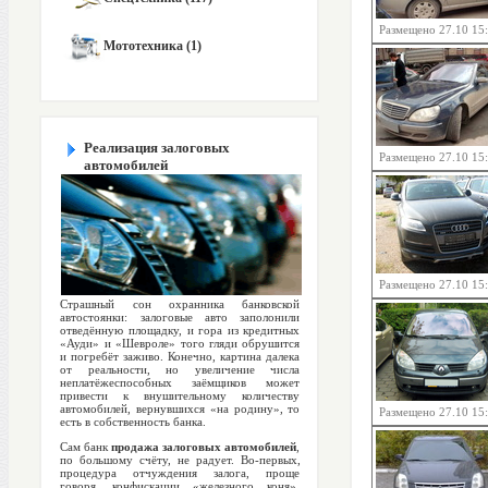
Размещено 27.10 15
Мототехника (1)
Реализация залоговых
Размещено 27.10 15
автомобилей
Размещено 27.10 15
Страшный сон охранника банковской
автостоянки: залоговые авто заполонили
отведённую площадку, и гора из кредитных
«Ауди» и «Шевроле» того гляди обрушится
и погребёт заживо. Конечно, картина далека
от реальности, но увеличение числа
неплатёжеспособных заёмщиков может
привести к внушительному количеству
автомобилей, вернувшихся «на родину», то
Размещено 27.10 15
есть в собственность банка.
Сам банк
продажа залоговых автомобилей
,
по большому счёту, не радует. Во-первых,
процедура отчуждения залога, проще
говоря, конфискации «железного коня»,