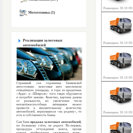
Размещено 30.10 09
Мототехника (1)
Реализация залоговых
Размещено 30.10 09
автомобилей
Размещено 30.10 09
Страшный сон охранника банковской
автостоянки: залоговые авто заполонили
отведённую площадку, и гора из кредитных
«Ауди» и «Шевроле» того гляди обрушится
и погребёт заживо. Конечно, картина далека
от реальности, но увеличение числа
неплатёжеспособных заёмщиков может
привести к внушительному количеству
автомобилей, вернувшихся «на родину», то
Размещено 30.10 09
есть в собственность банка.
Сам банк
продажа залоговых автомобилей
,
по большому счёту, не радует. Во-первых,
процедура отчуждения залога, проще
говоря, конфискации «железного коня»,