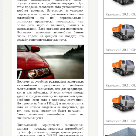
осуществляется в судебном порядке. При
этом продажа залоговых авто усложняется и
требует времени. Во-вторых, в условиях
падающего авторынка реализовать залоговые
Размещено 30.10 09
автомобили по их первоначальной
стоимости практически невозможно, тем
более речь идёт о машинах, бывших в
эксплуатации. Зато выгодно для покупателя.
В-третьих, залоговые автомобили банков
своим ходом на аукцион не поедут, что
создаёт дополнительные хлопоты.
Размещено 30.10 08
Поэтому досудебная
реализация залоговых
автомобилей
представляется наиболее
Размещено 30.10 08
выигрышным вариантом, как для кредитора,
так и для заёмщика. В этом случае иногда
удаётся продать машину по адекватной цене,
особенно если авто в хорошем состоянии.
Но просто пойти в ГИБДД и переоформить
авто на нового владельца не получится, до
тех пор, пока кредит не будет погашен -
банки залоговые автомобили ставят на
специальный учёт.
Размещено 30.10 08
Оптимальный, юридически защищённый
вариант – продажа залоговых автомобилей
путём оформления договора купли-продажи
у нотариуса или в ГИБДД (предварительно