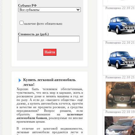
Субъект РФ
Размещено 22.10 21
наличие фото обязательно
Стоимость до (руб.)
Размещено 22.10 21
Размещено 22.10 21
Купить легковой автомобиль
легко!
Хорошо быть человеком обеспеченным,
чувствовать, что весь мир в кармане, жить в
роскошном доме и менять машины в год не
по разу. А если до «высшего общества» ещё
далеко, а купить автомобиль хочется, причём
в качестве не предмета роскоши, а средства
передвижения? Вопрос решаем, если
Размещено 22.10 19
обратить внимание на
залоговые
автомобили банков
, реализуемые по вполне
приемлемым ценам.
В отличие от залоговой недвижимости,
легковые автомобили продаются легче и