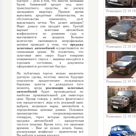
быстрее – дело в том, что многие заёмщики
брали банковский кредит под залог
транспортного средства, не рискуя
Размещено 22.10 19
закладывать квартиру. Пришло время
выполнять кредитные обязательства, но
обстоятельства изменились, долг
выплачивать нечем. Что делает заёмщик?
Ищет деньги или продаёт авто. Третий
вариант - залоговые автомобили
конфискуются по решению суда и
выставляются на аукцион. Большое
количество скопившихся непрофильных
активов приводит к тому, что
продажа
Размещено 22.10 19
залоговых автомобилей
осуществляется по
сниженным ценам. Не исключено, что
залоговые авто скоро будут товарами
повышенного спроса – машины находятся в
хорошем состоянии, а документы
оформляются достаточно быстро.
На публичных торгах можно заключить
удачную сделку, поэтому многие будущие
покупатели предпочитают пользоваться
Размещено 22.10 19
биржами залогов и дожидаться того
момента, когда
реализация залоговых
автомобилей
будет производиться по
наиболее привлекательной для инвестора
цене. Проще говоря, у любого физического
или юридического лица есть реальный шанс
выбрать желаемую марку автомобиля в
определённых ценовых рамках. Основное
преимущество специализированных
Размещено 22.10 19
площадок, через которые производится
продажа автомобилей – юридическая
чистота покупки. Кроме того, это экономия
времени – Вам не нужно искать банки,
реализующие конфискат – практически всё
Вы найдете в нашем каталоге.