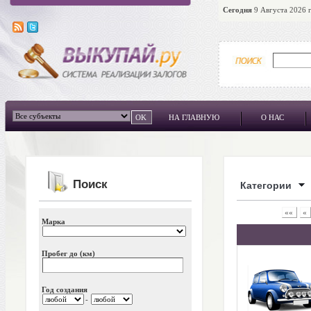
Сегодня
9 Августа 2026 г
НА ГЛАВНУЮ
О НАС
Поиск
Категории
««
«
Марка
Пробег до (км)
Год создания
-