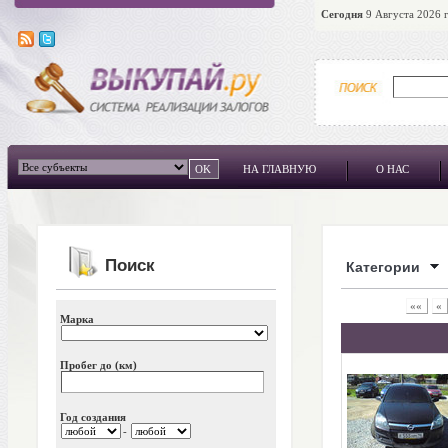
Сегодня
9 Августа 2026 г
НА ГЛАВНУЮ
О НАС
Поиск
Категории
««
«
Марка
Пробег до (км)
Год создания
-