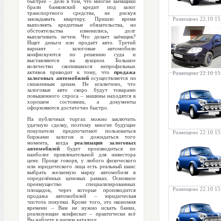
быстрее – дело в том, что многие заёмщики
брали банковский кредит под залог
транспортного средства, не рискуя
закладывать квартиру. Пришло время
Размещено 22.10 15
выполнять кредитные обязательства, но
обстоятельства изменились, долг
выплачивать нечем. Что делает заёмщик?
Ищет деньги или продаёт авто. Третий
вариант - залоговые автомобили
конфискуются по решению суда и
выставляются на аукцион. Большое
количество скопившихся непрофильных
активов приводит к тому, что
продажа
Размещено 22.10 15
залоговых автомобилей
осуществляется по
сниженным ценам. Не исключено, что
залоговые авто скоро будут товарами
повышенного спроса – машины находятся в
хорошем состоянии, а документы
оформляются достаточно быстро.
На публичных торгах можно заключить
удачную сделку, поэтому многие будущие
покупатели предпочитают пользоваться
Размещено 22.10 15
биржами залогов и дожидаться того
момента, когда
реализация залоговых
автомобилей
будет производиться по
наиболее привлекательной для инвестора
цене. Проще говоря, у любого физического
или юридического лица есть реальный шанс
выбрать желаемую марку автомобиля в
определённых ценовых рамках. Основное
преимущество специализированных
Размещено 22.10 15
площадок, через которые производится
продажа автомобилей – юридическая
чистота покупки. Кроме того, это экономия
времени – Вам не нужно искать банки,
реализующие конфискат – практически всё
Вы найдете в нашем каталоге.