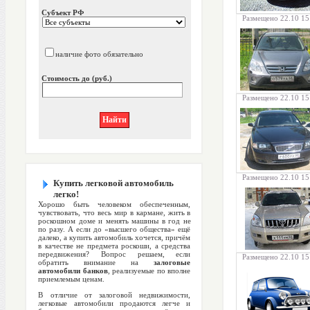
Субъект РФ
Размещено 22.10 15
наличие фото обязательно
Стоимость до (руб.)
Размещено 22.10 15
Размещено 22.10 15
Купить легковой автомобиль
легко!
Хорошо быть человеком обеспеченным,
чувствовать, что весь мир в кармане, жить в
роскошном доме и менять машины в год не
по разу. А если до «высшего общества» ещё
далеко, а купить автомобиль хочется, причём
в качестве не предмета роскоши, а средства
передвижения? Вопрос решаем, если
Размещено 22.10 15
обратить внимание на
залоговые
автомобили банков
, реализуемые по вполне
приемлемым ценам.
В отличие от залоговой недвижимости,
легковые автомобили продаются легче и