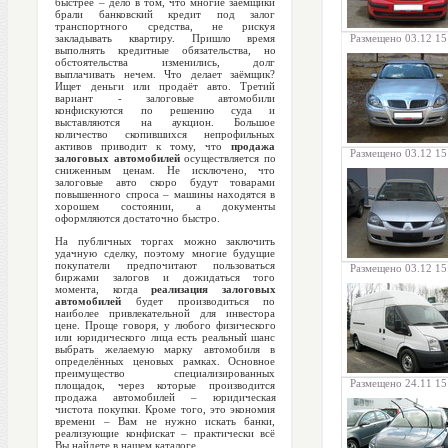
быстрее – дело в том, что многие заёмщики
брали банковский кредит под залог
транспортного средства, не рискуя
закладывать квартиру. Пришло время
Размещено 03.12 15
выполнять кредитные обязательства, но
обстоятельства изменились, долг
выплачивать нечем. Что делает заёмщик?
Ищет деньги или продаёт авто. Третий
вариант - залоговые автомобили
конфискуются по решению суда и
выставляются на аукцион. Большое
количество скопившихся непрофильных
активов приводит к тому, что
продажа
Размещено 03.12 15
залоговых автомобилей
осуществляется по
сниженным ценам. Не исключено, что
залоговые авто скоро будут товарами
повышенного спроса – машины находятся в
хорошем состоянии, а документы
оформляются достаточно быстро.
На публичных торгах можно заключить
удачную сделку, поэтому многие будущие
покупатели предпочитают пользоваться
Размещено 03.12 15
биржами залогов и дожидаться того
момента, когда
реализация залоговых
автомобилей
будет производиться по
наиболее привлекательной для инвестора
цене. Проще говоря, у любого физического
или юридического лица есть реальный шанс
выбрать желаемую марку автомобиля в
определённых ценовых рамках. Основное
преимущество специализированных
Размещено 24.11 15
площадок, через которые производится
продажа автомобилей – юридическая
чистота покупки. Кроме того, это экономия
времени – Вам не нужно искать банки,
реализующие конфискат – практически всё
Вы найдете в нашем каталоге.