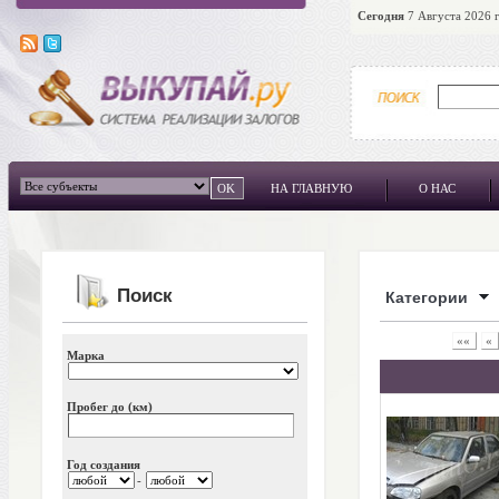
Сегодня
7 Августа 2026 г
НА ГЛАВНУЮ
О НАС
Поиск
Категории
««
«
Марка
Пробег до (км)
Год создания
-