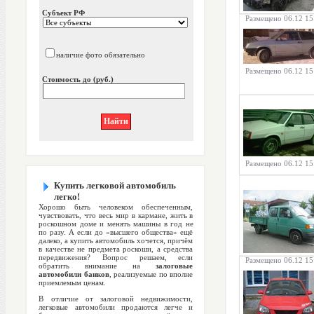
Субъект РФ
Размещено 06.12 15
наличие фото обязательно
Размещено 06.12 15
Стоимость до (руб.)
Размещено 06.12 15
Купить легковой автомобиль
легко!
Хорошо быть человеком обеспеченным,
чувствовать, что весь мир в кармане, жить в
роскошном доме и менять машины в год не
по разу. А если до «высшего общества» ещё
далеко, а купить автомобиль хочется, причём
в качестве не предмета роскоши, а средства
передвижения? Вопрос решаем, если
Размещено 06.12 15
обратить внимание на
залоговые
автомобили банков
, реализуемые по вполне
приемлемым ценам.
В отличие от залоговой недвижимости,
легковые автомобили продаются легче и