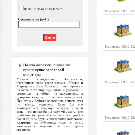
наличие фото обязательно
Размещено 09.10 15
Стоимость до (руб.)
Размещено 09.10 15
На что обратить внимание
при покупке залоговой
квартиры
Мечтой гражданина Поплавского,
Размещено 09.10 15
предприимчивого героя романа «Мастер и
Маргарита», была Москва. Но вот переехать
из Киева в столицу ему никак не удавалось –
согласных на обмен не находилось, а
продажа квартир
тогда была невозможна.
При этом у бойкого киевлянина деньги, судя
по всему, водились. Если бы его
заинтересовала квартира покупка в наши
дни, и он попал бы на сайт vikupai.ru, его
проблема бы решилась за несколько дней -
Размещено 09.10 15
банки один за другим выставляют
залоговые
квартиры
на публичные торги с целью
возвращения выданных в своё время
кредитов.