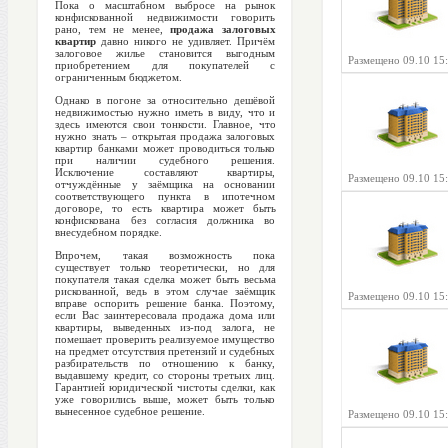
Пока о масштабном выбросе на рынок
конфискованной недвижимости говорить
рано, тем не менее,
продажа залоговых
квартир
давно никого не удивляет. Причём
залоговое жилье становится выгодным
Размещено 09.10 15
приобретением для покупателей с
ограниченным бюджетом.
Однако в погоне за относительно дешёвой
недвижимостью нужно иметь в виду, что и
здесь имеются свои тонкости. Главное, что
нужно знать – открытая продажа залоговых
квартир банками может проводиться только
при наличии судебного решения.
Исключение составляют квартиры,
Размещено 09.10 15
отчуждённые у заёмщика на основании
соответствующего пункта в ипотечном
договоре, то есть квартира может быть
конфискована без согласия должника во
внесудебном порядке.
Впрочем, такая возможность пока
существует только теоретически, но для
покупателя такая сделка может быть весьма
рискованной, ведь в этом случае заёмщик
Размещено 09.10 15
вправе оспорить решение банка. Поэтому,
если Вас заинтересовала продажа дома или
квартиры, выведенных из-под залога, не
помешает проверить реализуемое имущество
на предмет отсутствия претензий и судебных
разбирательств по отношению к банку,
выдавшему кредит, со стороны третьих лиц.
Гарантией юридической чистоты сделки, как
уже говорились выше, может быть только
вынесенное судебное решение.
Размещено 09.10 15