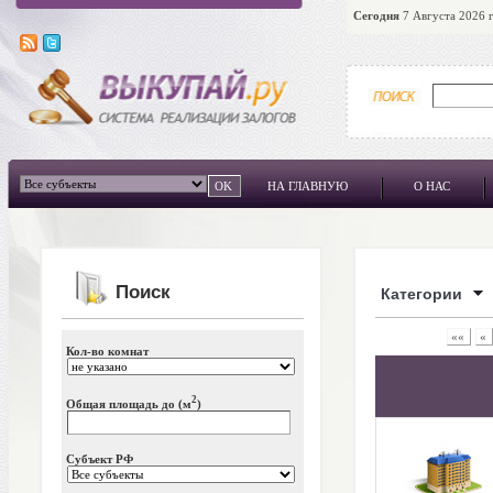
Сегодня
7 Августа 2026 г
НА ГЛАВНУЮ
О НАС
Поиск
Категории
««
«
Кол-во комнат
2
Общая площадь до (м
)
Субъект РФ