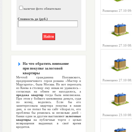
наличие фото обязательно
Размещено 27.10 09
Стоимость до (руб.)
Размещено 27.10 08
На что обратить внимание
при покупке залоговой
квартиры
Мечтой гражданина Поплавского,
Размещено 27.10 08
предприимчивого героя романа «Мастер и
Маргарита», была Москва. Но вот переехать
из Киева в столицу ему никак не удавалось –
согласных на обмен не находилось, а
продажа квартир
тогда была невозможна.
При этом у бойкого киевлянина деньги, судя
по всему, водились. Если бы его
заинтересовала квартира покупка в наши
дни, и он попал бы на сайт vikupai.ru, его
проблема бы решилась за несколько дней -
Размещено 23.10 08
банки один за другим выставляют
залоговые
квартиры
на публичные торги с целью
возвращения выданных в своё время
кредитов.