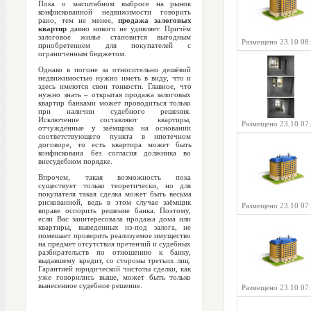
Пока о масштабном выбросе на рынок
конфискованной недвижимости говорить
рано, тем не менее,
продажа залоговых
квартир
давно никого не удивляет. Причём
залоговое жилье становится выгодным
Размещено 23.10 08
приобретением для покупателей с
ограниченным бюджетом.
Однако в погоне за относительно дешёвой
недвижимостью нужно иметь в виду, что и
здесь имеются свои тонкости. Главное, что
нужно знать – открытая продажа залоговых
квартир банками может проводиться только
при наличии судебного решения.
Исключение составляют квартиры,
Размещено 23.10 07
отчуждённые у заёмщика на основании
соответствующего пункта в ипотечном
договоре, то есть квартира может быть
конфискована без согласия должника во
внесудебном порядке.
Впрочем, такая возможность пока
существует только теоретически, но для
покупателя такая сделка может быть весьма
рискованной, ведь в этом случае заёмщик
Размещено 23.10 07
вправе оспорить решение банка. Поэтому,
если Вас заинтересовала продажа дома или
квартиры, выведенных из-под залога, не
помешает проверить реализуемое имущество
на предмет отсутствия претензий и судебных
разбирательств по отношению к банку,
выдавшему кредит, со стороны третьих лиц.
Гарантией юридической чистоты сделки, как
уже говорились выше, может быть только
вынесенное судебное решение.
Размещено 23.10 07