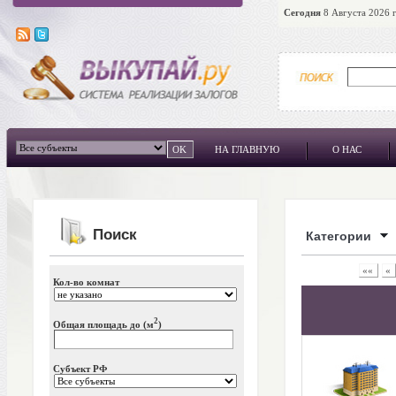
Сегодня
8 Августа 2026 г
НА ГЛАВНУЮ
О НАС
Поиск
Категории
««
«
Кол-во комнат
2
Общая площадь до (м
)
Субъект РФ