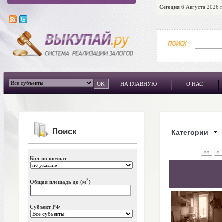
Сегодня
6 Августа 2026 г
НА ГЛАВНУЮ
О НАС
Поиск
Категории
««
«
Кол-во комнат
2
Общая площадь до (м
)
Субъект РФ