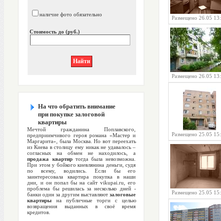
наличие фото обязательно
Размещено 26.05 13
Стоимость до (руб.)
Размещено 26.05 13
На что обратить внимание
при покупке залоговой
квартиры
Мечтой гражданина Поплавского,
Размещено 25.05 15
предприимчивого героя романа «Мастер и
Маргарита», была Москва. Но вот переехать
из Киева в столицу ему никак не удавалось –
согласных на обмен не находилось, а
продажа квартир
тогда была невозможна.
При этом у бойкого киевлянина деньги, судя
по всему, водились. Если бы его
заинтересовала квартира покупка в наши
дни, и он попал бы на сайт vikupai.ru, его
проблема бы решилась за несколько дней -
Размещено 25.05 15
банки один за другим выставляют
залоговые
квартиры
на публичные торги с целью
возвращения выданных в своё время
кредитов.