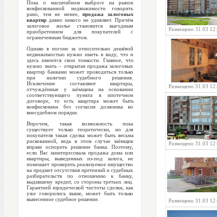
Пока о масштабном выбросе на рынок
конфискованной недвижимости говорить
рано, тем не менее,
продажа залоговых
квартир
давно никого не удивляет. Причём
залоговое жилье становится выгодным
Размещено 31.03 12
приобретением для покупателей с
ограниченным бюджетом.
Однако в погоне за относительно дешёвой
недвижимостью нужно иметь в виду, что и
здесь имеются свои тонкости. Главное, что
нужно знать – открытая продажа залоговых
квартир банками может проводиться только
при наличии судебного решения.
Исключение составляют квартиры,
Размещено 31.03 12
отчуждённые у заёмщика на основании
соответствующего пункта в ипотечном
договоре, то есть квартира может быть
конфискована без согласия должника во
внесудебном порядке.
Впрочем, такая возможность пока
существует только теоретически, но для
покупателя такая сделка может быть весьма
рискованной, ведь в этом случае заёмщик
Размещено 31.03 12
вправе оспорить решение банка. Поэтому,
если Вас заинтересовала продажа дома или
квартиры, выведенных из-под залога, не
помешает проверить реализуемое имущество
на предмет отсутствия претензий и судебных
разбирательств по отношению к банку,
выдавшему кредит, со стороны третьих лиц.
Гарантией юридической чистоты сделки, как
уже говорились выше, может быть только
вынесенное судебное решение.
Размещено 31.03 12