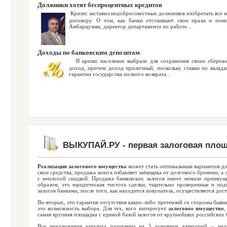
Должники хотят беспроцентных кредитов
Кризис заставил недобросовестных должников изобретать все 
договору. О том, как банки отстаивают свои права и помо
Амбарцумян, директор департамента по работе...
Доходы по банковским депозитам
В кризис население выбрало для сохранения своих сбереже
доход, причем доход приличный, поскольку ставки по вклада
гарантии государства полного возврата...
ВЫКУПАЙ.РУ - первая залоговая пло
Реализация залогового имущества
может стать оптимальным вариантом для
свои средства, продажа залога избавляет заёмщика от долгового бремени, а 
с неплохой скидкой. Продажа банковских залогов имеет немало преимуще
образом, это юридическая чистота сделки, тщательно проверенные и под
залогов банками, после того, как находится покупатель, осуществляется дос
Во-вторых, это гарантия отсутствия каких-либо претензий со стороны бывш
это возможность выбора. Для тех, кого интересует
залоговое имущество
,
самая крупная площадка с единой базой залогов от крупнейших российских 
Все предложения каталога разделены на 5 основных категорий – недв