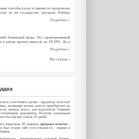
новые способы ухода от выплат по кредитному
гает ли им государство, рассказал Альберт
Подробнее »
ний банковский вклад. Это гарантированный
м в разгар кризиса выросли до 18-20%. Да и
Подробнее »
Все статьи »
щадка
 всех участников сделки – кредитор получает
лицо, желающее купить залоги, приобретает их
ств, прежде всего, для покупателя. Главным
готовленные документы. Поэтому реализация
таточно быстро (около 10 дней).
его владельца. И, наконец,
продажа залогов
–
 и был создан сайт www.vikupai.ru – первая и
банков.
ижимость, автотранспорт, готовый бизнес,