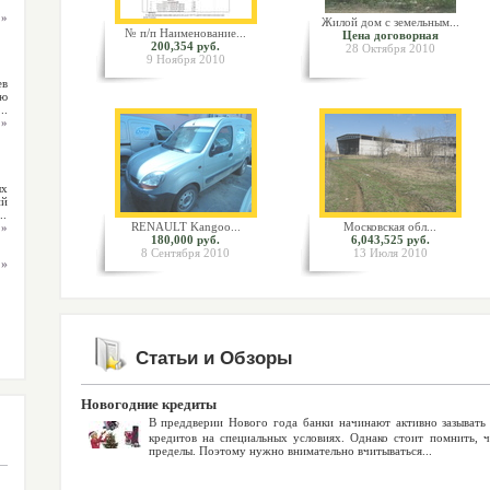
 »
Жилой дом с земельным...
№ п/п Наименование...
Цена договорная
200,354 руб.
28 Октября 2010
9 Ноября 2010
ев
ую
..
 »
ых
ий
.
RENAULT Kangoo...
Московская обл...
 »
180,000 руб.
6,043,525 руб.
8 Сентября 2010
13 Июля 2010
 »
Статьи и Обзоры
Новогодние кредиты
В преддверии Нового года банки начинают активно зазывать 
кредитов на специальных условиях. Однако стоит помнить, 
пределы. Поэтому нужно внимательно вчитываться...