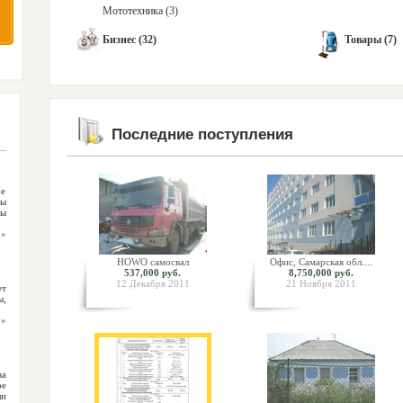
Мототехника (3)
Бизнес (32)
Товары (7)
Последние поступления
ое
ы
ты
 »
HOWO самосвал
Офис, Самарская обл....
537,000 руб.
8,750,000 руб.
12 Декабря 2011
21 Ноября 2011
ет
ы,
 »
а
ое
ли