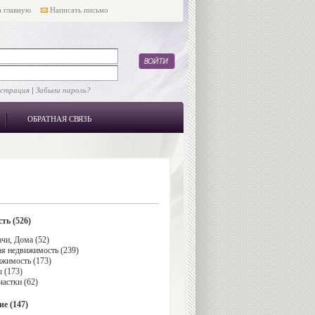
 главную
Написать письмо
истрация
|
Забыли пароль?
ОБРАТНАЯ СВЯЗЬ
ть (526)
чи, Дома (52)
я недвижимость (239)
жимость (173)
 (173)
астки (62)
е (147)