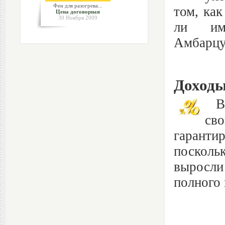
Фен для разогрева...
том, как
Цена договорная
30 Ноября 2009
ли им 
Амбарцум
Доходы
В к
св
гаранти
посколь
выросли
полного 