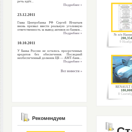
речь идёт...
Подробнее »
23.12.2011
Глава Центробанка РФ Сергей Игнатьев
вновь призвал ввести реальную уголовную
ответственность за вывод активов из банков...
Подробнее »
№ п/п Наиме
200,354
9 Ноябр
10.10.2011
У Банка России не осталось просроченных
кредитов без обеспечения. Последний
необеспеченный должник ЦБ — АМТ-банк...
Подробнее »
Все новости »
RENAULT K
180,000
8 Сентяб
Рекомендуем
Ст