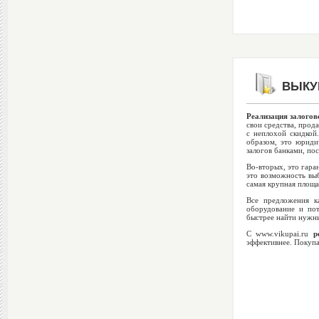
ВЫКУП
Реализация залогов
свои средства, прод
с неплохой скидкой
образом, это юриди
залогов банками, пос
Во-вторых, это гара
это возможность выб
самая крупная площа
Все предложения к
оборудование и по
быстрее найти нужны
С www.vikupai.ru
р
эффективнее. Покупа