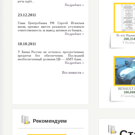
речь идёт...
Подробнее »
23.12.2011
Глава Центробанка РФ Сергей Игнатьев
вновь призвал ввести реальную уголовную
ответственность за вывод активов из банков...
Подробнее »
№ п/п Наиме
200,354
9 Ноябр
10.10.2011
У Банка России не осталось просроченных
кредитов без обеспечения. Последний
необеспеченный должник ЦБ — АМТ-банк...
Подробнее »
Все новости »
RENAULT K
180,000
8 Сентяб
Рекомендуем
Ст