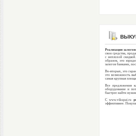
ВЫКУП
Реализация залогов
свои средства, прод
с неплохой скидкой
образом, это юриди
залогов банками, пос
Во-вторых, это гара
это возможность выб
самая крупная площа
Все предложения к
оборудование и по
быстрее найти нужны
С www.vikupai.ru
р
эффективнее. Покупа