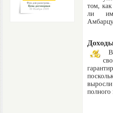
Фен для разогрева...
том, как
Цена договорная
30 Ноября 2009
ли им 
Амбарцум
Доходы
В к
св
гаранти
посколь
выросли
полного 