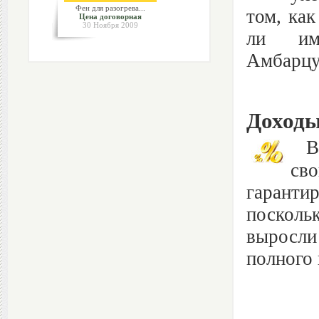
Фен для разогрева...
том, как
Цена договорная
30 Ноября 2009
ли им 
Амбарцум
Доходы
В к
св
гаранти
посколь
выросли
полного 