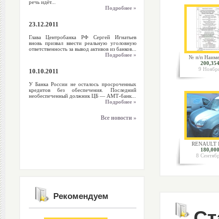
речь идёт...
Подробнее »
23.12.2011
Глава Центробанка РФ Сергей Игнатьев
вновь призвал ввести реальную уголовную
ответственность за вывод активов из банков...
Подробнее »
№ п/п Наиме
200,354
9 Ноябр
10.10.2011
У Банка России не осталось просроченных
кредитов без обеспечения. Последний
необеспеченный должник ЦБ — АМТ-банк...
Подробнее »
Все новости »
RENAULT K
180,000
8 Сентяб
Рекомендуем
Ст