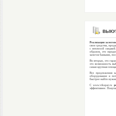
ВЫКУП
Реализация залогов
свои средства, прод
с неплохой скидкой
образом, это юриди
залогов банками, пос
Во-вторых, это гара
это возможность выб
самая крупная площа
Все предложения к
оборудование и по
быстрее найти нужны
С www.vikupai.ru
р
эффективнее. Покупа