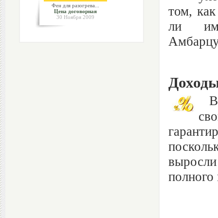
Фен для разогрева...
том, как
Цена договорная
30 Ноября 2009
ли им 
Амбарцум
Доходы
В к
св
гаранти
посколь
выросли
полного 