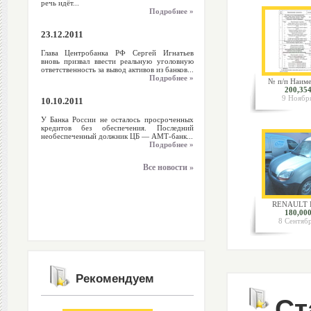
речь идёт...
Подробнее »
23.12.2011
Глава Центробанка РФ Сергей Игнатьев
вновь призвал ввести реальную уголовную
ответственность за вывод активов из банков...
Подробнее »
№ п/п Наиме
200,354
9 Ноябр
10.10.2011
У Банка России не осталось просроченных
кредитов без обеспечения. Последний
необеспеченный должник ЦБ — АМТ-банк...
Подробнее »
Все новости »
RENAULT K
180,000
8 Сентяб
Рекомендуем
Ст