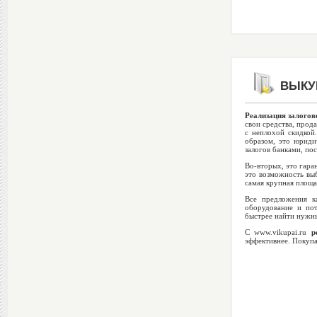
ВЫКУП
Реализация залогов
свои средства, прод
с неплохой скидкой
образом, это юриди
залогов банками, пос
Во-вторых, это гара
это возможность выб
самая крупная площа
Все предложения к
оборудование и по
быстрее найти нужны
С www.vikupai.ru
р
эффективнее. Покупа