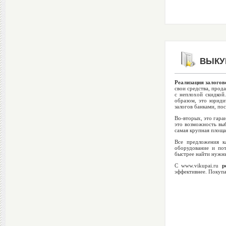
ВЫКУП
Реализация залогов
свои средства, прод
с неплохой скидкой
образом, это юриди
залогов банками, пос
Во-вторых, это гара
это возможность выб
самая крупная площа
Все предложения к
оборудование и по
быстрее найти нужны
С www.vikupai.ru
р
эффективнее. Покупа