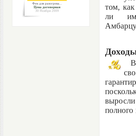
Фен для разогрева...
том, как
Цена договорная
30 Ноября 2009
ли им 
Амбарцум
Доходы
В к
св
гаранти
посколь
выросли
полного 