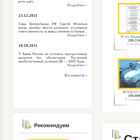
речь идёт...
Подробнее »
23.12.2011
Глава Центробанка РФ Сергей Игнатьев
вновь призвал ввести реальную уголовную
ответственность за вывод активов из банков...
Подробнее »
№ п/п Наиме
200,354
9 Ноябр
10.10.2011
У Банка России не осталось просроченных
кредитов без обеспечения. Последний
необеспеченный должник ЦБ — АМТ-банк...
Подробнее »
Все новости »
RENAULT K
180,000
8 Сентяб
Рекомендуем
Ст