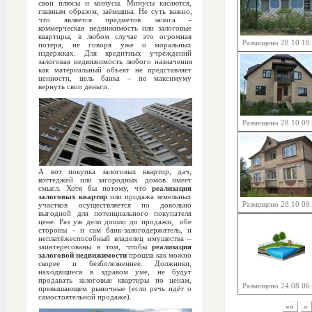
свои плюсы и минусы. Минусы касаются,
главным образом, заёмщика. Не суть важно,
что является предметов залога -
коммерческая недвижимость или залоговые
квартиры, в любом случае это огромная
Размещено 28.10 10
потеря, не говоря уже о моральных
издержках. Для кредитных учреждений
залоговая недвижимость любого назначения
как материальный объект не представляет
ценности, цель банка – по максимуму
вернуть свои деньги.
Размещено 28.10 09
А вот покупка залоговых квартир, дач,
коттеджей или загородных домов имеет
смысл. Хотя бы потому, что
реализация
залоговых квартир
или продажа земельных
Размещено 28.10 09
участков осуществляется по довольно
выгодной для потенциального покупателя
цене. Раз уж дело дошло до продажи, обе
стороны - и сам банк-залогодержатель, и
неплатёжеспособный владелец имущества –
заинтересованы в том, чтобы
реализация
залоговой недвижимости
прошла как можно
скорее и безболезненнее. Должники,
находящиеся в здравом уме, не будут
продавать залоговые квартиры по ценам,
Размещено 24.08 06
превышающем рыночные (если речь идёт о
самостоятельной продаже).
««
«