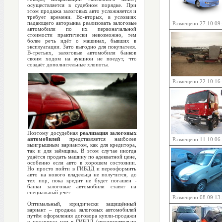
осуществляется в судебном порядке. При
этом продажа залоговых авто усложняется и
требует времени. Во-вторых, в условиях
падающего авторынка реализовать залоговые
Размещено 27.10 09
автомобили по их первоначальной
стоимости практически невозможно, тем
более речь идёт о машинах, бывших в
эксплуатации. Зато выгодно для покупателя.
В-третьих, залоговые автомобили банков
своим ходом на аукцион не поедут, что
создаёт дополнительные хлопоты.
Размещено 22.10 16
Поэтому досудебная
реализация залоговых
автомобилей
представляется наиболее
Размещено 11.10 06
выигрышным вариантом, как для кредитора,
так и для заёмщика. В этом случае иногда
удаётся продать машину по адекватной цене,
особенно если авто в хорошем состоянии.
Но просто пойти в ГИБДД и переоформить
авто на нового владельца не получится, до
тех пор, пока кредит не будет погашен -
банки залоговые автомобили ставят на
специальный учёт.
Размещено 08.09 13
Оптимальный, юридически защищённый
вариант – продажа залоговых автомобилей
путём оформления договора купли-продажи
у нотариуса или в ГИБДД (предварительно