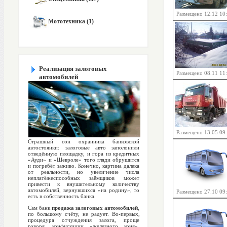
Размещено 12.12 10
Мототехника (1)
Реализация залоговых
Размещено 08.11 11
автомобилей
Размещено 13.05 09
Страшный сон охранника банковской
автостоянки: залоговые авто заполонили
отведённую площадку, и гора из кредитных
«Ауди» и «Шевроле» того гляди обрушится
и погребёт заживо. Конечно, картина далека
от реальности, но увеличение числа
неплатёжеспособных заёмщиков может
привести к внушительному количеству
автомобилей, вернувшихся «на родину», то
Размещено 27.10 09
есть в собственность банка.
Сам банк
продажа залоговых автомобилей
,
по большому счёту, не радует. Во-первых,
процедура отчуждения залога, проще
говоря, конфискации «железного коня»,