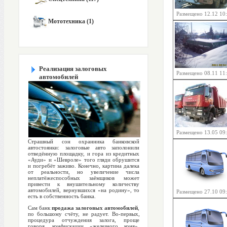
Размещено 12.12 10
Мототехника (1)
Реализация залоговых
Размещено 08.11 11
автомобилей
Размещено 13.05 09
Страшный сон охранника банковской
автостоянки: залоговые авто заполонили
отведённую площадку, и гора из кредитных
«Ауди» и «Шевроле» того гляди обрушится
и погребёт заживо. Конечно, картина далека
от реальности, но увеличение числа
неплатёжеспособных заёмщиков может
привести к внушительному количеству
автомобилей, вернувшихся «на родину», то
Размещено 27.10 09
есть в собственность банка.
Сам банк
продажа залоговых автомобилей
,
по большому счёту, не радует. Во-первых,
процедура отчуждения залога, проще
говоря, конфискации «железного коня»,