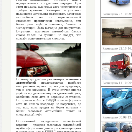
осуществляется в судебном порядке. При
этом продажа залоговых авто усложняется и
требует времени. Во-вторых, в условиях
падающего авторынка реализовать залоговые
Размещено 27.10 09
автомобили по их первоначальной
стоимости практически невозможно, тем
более речь идёт о машинах, бывших в
эксплуатации. Зато выгодно для покупателя.
В-третьих, залоговые автомобили банков
своим ходом на аукцион не поедут, что
создаёт дополнительные хлопоты.
Размещено 22.10 16
Поэтому досудебная
реализация залоговых
автомобилей
представляется наиболее
Размещено 11.10 06
выигрышным вариантом, как для кредитора,
так и для заёмщика. В этом случае иногда
удаётся продать машину по адекватной цене,
особенно если авто в хорошем состоянии.
Но просто пойти в ГИБДД и переоформить
авто на нового владельца не получится, до
тех пор, пока кредит не будет погашен -
банки залоговые автомобили ставят на
специальный учёт.
Размещено 08.09 13
Оптимальный, юридически защищённый
вариант – продажа залоговых автомобилей
путём оформления договора купли-продажи
у нотариуса или в ГИБДД (предварительно