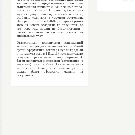
автомобилей
представляется наиболее
выигрышным вариантом, как для кредитора,
так и для заёмщика. В этом случае иногда
удаётся продать машину по адекватной цене,
особенно если авто в хорошем состоянии.
Но просто пойти в ГИБДД и переоформить
авто на нового владельца не получится, до
тех пор, пока кредит не будет погашен -
банки залоговые автомобили ставят на
специальный учёт.
Оптимальный, юридически защищённый
вариант – продажа залоговых автомобилей
путём оформления договора купли-продажи
у нотариуса или в ГИБДД (предварительно
получив разрешение залогодержателя).
Затем покупатель и продавец (естественно, с
деньгами) идут в банк. После зачисления
денег на счёт банка, т.е. погашения кредита,
можно будет оформлять машину на
покупателя.