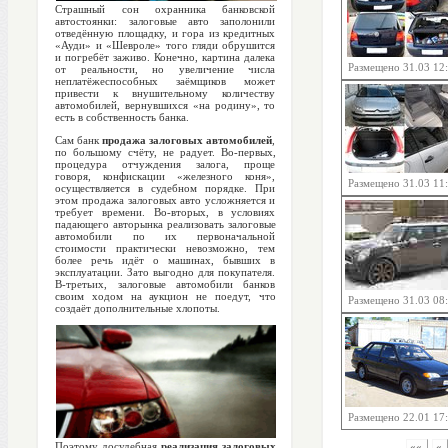
Страшный сон охранника банковской
автостоянки: залоговые авто заполонили
отведённую площадку, и гора из кредитных
«Ауди» и «Шевроле» того гляди обрушится
и погребёт заживо. Конечно, картина далека
Размещено 31.03 12
от реальности, но увеличение числа
неплатёжеспособных заёмщиков может
привести к внушительному количеству
автомобилей, вернувшихся «на родину», то
есть в собственность банка.
Сам банк
продажа залоговых автомобилей
,
по большому счёту, не радует. Во-первых,
процедура отчуждения залога, проще
говоря, конфискации «железного коня»,
Размещено 31.03 11
осуществляется в судебном порядке. При
этом продажа залоговых авто усложняется и
требует времени. Во-вторых, в условиях
падающего авторынка реализовать залоговые
автомобили по их первоначальной
стоимости практически невозможно, тем
более речь идёт о машинах, бывших в
эксплуатации. Зато выгодно для покупателя.
В-третьих, залоговые автомобили банков
своим ходом на аукцион не поедут, что
Размещено 31.03 08
создаёт дополнительные хлопоты.
Размещено 22.01 17
Поэтому досудебная
реализация залоговых
««
«