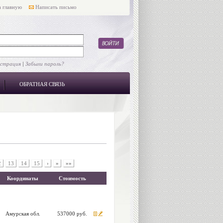
 главную
Написать письмо
истрация
|
Забыли пароль?
ОБРАТНАЯ СВЯЗЬ
2
13
14
15
›
»
»»
Координаты
Стоимость
Амурская обл.
537000 руб.