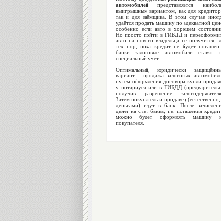
автомобилей
представляется наиболе
выигрышным вариантом, как для кредитор
так и для заёмщика. В этом случае иног
удаётся продать машину по адекватной цен
особенно если авто в хорошем состояни
Но просто пойти в ГИБДД и переоформи
авто на нового владельца не получится, 
тех пор, пока кредит не будет погашен
банки залоговые автомобили ставят 
специальный учёт.
Оптимальный, юридически защищённ
вариант – продажа залоговых автомобил
путём оформления договора купли-прода
у нотариуса или в ГИБДД (предваритель
получив разрешение залогодержателя
Затем покупатель и продавец (естественно,
деньгами) идут в банк. После зачислен
денег на счёт банка, т.е. погашения кредит
можно будет оформлять машину н
покупателя.