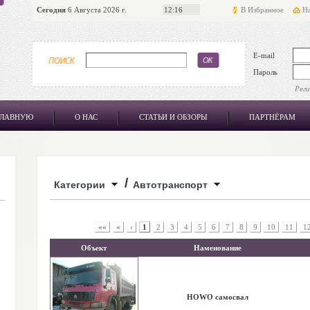
Сегодня
6 Августа 2026 г.
12:16
В Избранное
На
E-mail
Пароль
Рег
ГЛАВНУЮ
О НАС
СТАТЬИ И ОБЗОРЫ
ПАРТНЁРАМ
/
Категории
Автотранспорт
««
«
‹
1
2
3
4
5
6
7
8
9
10
11
1
Объект
Наменование
HOWO самосвал