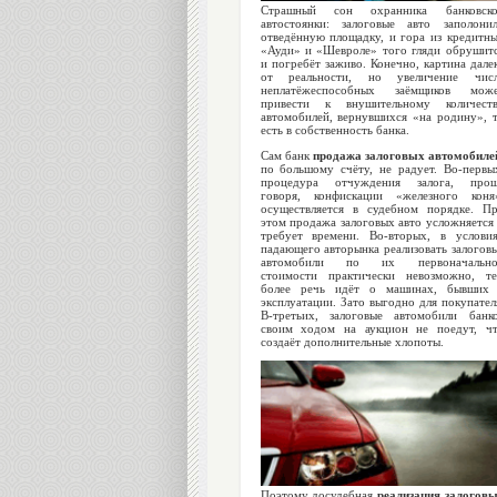
Страшный сон охранника банковско
автостоянки: залоговые авто заполони
отведённую площадку, и гора из кредитн
«Ауди» и «Шевроле» того гляди обрушит
и погребёт заживо. Конечно, картина дале
от реальности, но увеличение чис
неплатёжеспособных заёмщиков мож
привести к внушительному количест
автомобилей, вернувшихся «на родину», 
есть в собственность банка.
Сам банк
продажа залоговых автомобиле
по большому счёту, не радует. Во-первы
процедура отчуждения залога, про
говоря, конфискации «железного коня
осуществляется в судебном порядке. П
этом продажа залоговых авто усложняется
требует времени. Во-вторых, в услови
падающего авторынка реализовать залогов
автомобили по их первоначально
стоимости практически невозможно, т
более речь идёт о машинах, бывших
эксплуатации. Зато выгодно для покупател
В-третьих, залоговые автомобили банк
своим ходом на аукцион не поедут, ч
создаёт дополнительные хлопоты.
Поэтому досудебная
реализация залогов