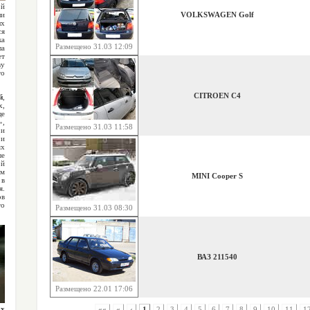
й
ли
VOLKSWAGEN Golf
ых
ся
ка
Размещено 31.03 12:09
ла
ет
ву
то
CITROEN C4
й
,
х,
ще
»,
Размещено 31.03 11:58
ри
 и
ях
ые
й
ем
MINI Cooper S
 в
я.
ов
то
Размещено 31.03 08:30
ВАЗ 211540
Размещено 22.01 17:06
ых
««
«
‹
1
2
3
4
5
6
7
8
9
10
11
1