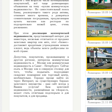
Вместе с тем возросло число потенциальных
покупателей, всё чаще размещающих
объявления на тему «куплю коммерческую
недвижимость». Но самостоятельный поиск
банка, реализующего такого рода активы,
Размещено 18.09 14
отнимает много времени, а доверяться
сомнительным посредникам, предлагающим
купить магазин или ресторан по
подозрительно низкой цене, очень
рискованно.
При этом
реализация коммерческой
недвижимости
, представляющей интерес для
инвестора, несколько отличается от продажи
залоговых квартир или авто, этот «бизнес»
Размещено 18.09 14
доставляет кредитным учреждениям немало
хлопот, ведь объекты залога разбросаны по
всей стране.
Допустим, покупателю, проживающему в
другом регионе, интересна коммерческая
недвижимость в Москве или коммерческая
недвижимость в Санкт - Петербурге. Сейчас
ехать в Москву или в северную столицу для
того, чтобы подыскать подходящее
Размещено 18.09 14
складское помещение или торговый центр,
необязательно. Гораздо проще найти их
через Интернет, на существующих биржах
залогового имущества - наш сайт всегда к
Вашим услугам! База залоговой
недвижимости, размещённая на vikupai.ru,
может стать отличным подспорьем и для
покупателя, и для продавца.
Размещено 21.11 09