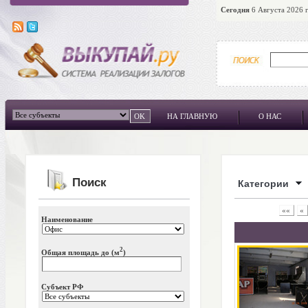
Сегодня
6 Августа 2026 г
НА ГЛАВНУЮ
О НАС
Поиск
Категории
««
«
Наименование
2
Общая площадь до (м
)
Субъект РФ