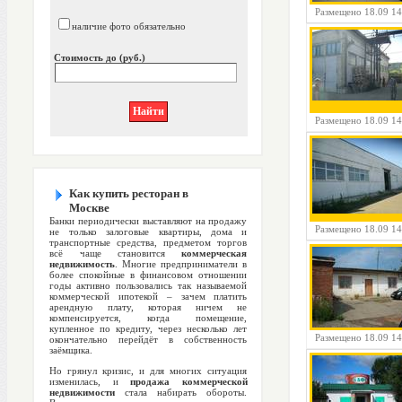
Размещено 18.09 14
наличие фото обязательно
Стоимость до (руб.)
Размещено 18.09 14
Как купить ресторан в
Москве
Банки периодически выставляют на продажу
Размещено 18.09 14
не только залоговые квартиры, дома и
транспортные средства, предметом торгов
всё чаще становится
коммерческая
недвижимость
. Многие предприниматели в
более спокойные в финансовом отношении
годы активно пользовались так называемой
коммерческой ипотекой – зачем платить
арендную плату, которая ничем не
компенсируется, когда помещение,
купленное по кредиту, через несколько лет
Размещено 18.09 14
окончательно перейдёт в собственность
заёмщика.
Но грянул кризис, и для многих ситуация
изменилась, и
продажа коммерческой
недвижимости
стала набирать обороты.